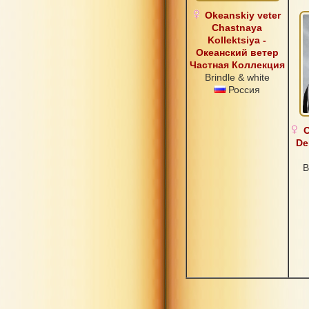
Okeanskiy veter
Chastnaya
Kollektsiya -
Океанский ветер
Частная Коллекция
Brindle & white
Россия
O
De
B