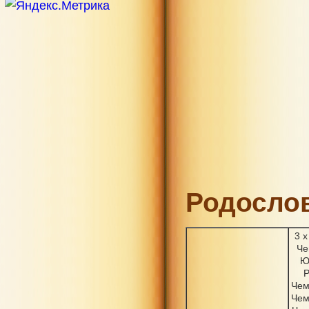
Родослов
3 
Че
Ю
Р
Чем
Чем