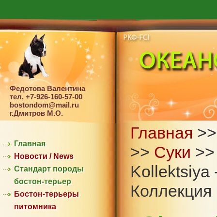
Федотова Валентина
тел. +7-926-160-57-00
bostondom@mail.ru
г.Дмитров М.О.
Главная
>
Главная
>>
Суки
>> 
Новости / News
Kollektsiya
Стандарт породы
бостон-терьер
Коллекция
Бостон-терьеры
питомника