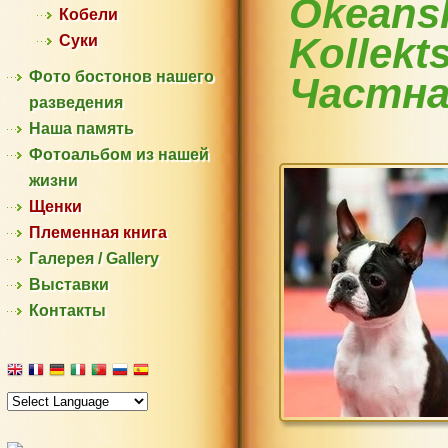
Okeansk
Кобели
Kollekt
Суки
Фото бостонов нашего
Частна
разведения
Наша память
Фотоальбом из нашей
жизни
Щенки
Племенная книга
Галерея / Gallery
Выставки
Контакты