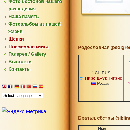
Фото бостонов нашего
разведения
Наша память
Фотоальбом из нашей
жизни
Щенки
Племенная книга
Родословная (pedigree
Галерея / Gallery
Выставки
Контакты
J CH RUS
Пирс Джук Тигрис
Россия
Братья, сёстры (siblin
Имя