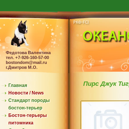
Федотова Валентина
тел. +7-926-160-57-00
bostondom@mail.ru
г.Дмитров М.О.
Пирс Джук Ти
Главная
Новости / News
Стандарт породы
бостон-терьер
Бостон-терьеры
питомника