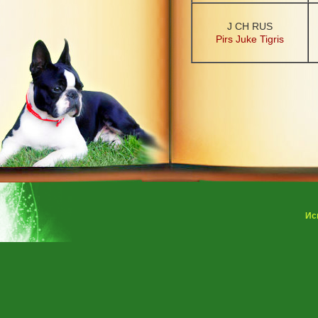
J CH RUS
Pirs Juke Tigris
Ис