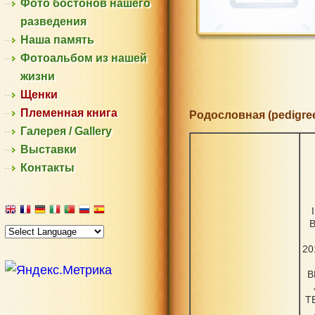
Фото бостонов нашего
разведения
Наша память
Фотоальбом из нашей
жизни
Щенки
Племенная книга
Родословная (pedigree
Галерея / Gallery
Выставки
Контакты
20
B
T