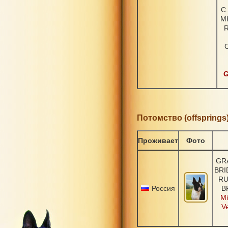
C.
M
R
G
Потомство (offsprings)
Проживает
Фото
GR
BRI
RU
Россия
B
Mi
V